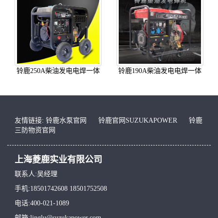
铃鹿250A柴油发电电焊一体
铃鹿190A柴油发电电焊一体
机SHL250EW
机两用机SHL190CW圆管脚
轮款
友情链接:
铃鹿水泵官网
铃鹿官网SUZUKAPOWER
铃鹿
三防物资官网
上海菱鹿实业有限公司
联系人:吴经理
手机:18501742608 18501752508
电话:400-021-1089
邮箱:linglu@suzukapower.com